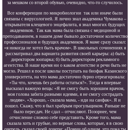
за мешком со второй обувью, очевидно, что-то случилось.
Все конференции по микробиологии так или иначе были
связаны с вирусологией. Я лично знал академика Чумакова –
открывателя клещевого энцефалита, я знал многих будущих
академиков. Так как мама была связана с медициной и
преподаванием, в нашем доме бывало достаточное количество
профессионалов и будущих академиков. Я маме сразу сказал:
«я никогда не хотел быть врачом». В школьных сочинениях я
рассматривал два варианта развития своей карьеры: а) быть
директором зоопарка; б) быть директором рекламного
агентства. В наше время ни о каком агентстве и речи быть не
могло. Решил я после школы поступать на биофак Казанского
университета, на что мама достаточно бурно отреагировала:
«Ты что, хочешь без работы остаться?». Тогда я впервые
высказал важную вещь: «Я не смогу быть хорошим врачом,
моя голова забита разными идеями, я не смогу сострадать
людям». «Хорошо, - сказала мама, - иди на санфак». Я и
пошел. Скажу, что я был храбрым прогульщиком. Раньше не
было пересдач. Не сдал – отчисляют. Позорнее, чем
отчисление сложно себе представить. Кроме того, мама
сказала хоть и грубые, но верные слова, которые, я в свою
очередь, сказал своей дочери: «Помни об одном, что пока ты