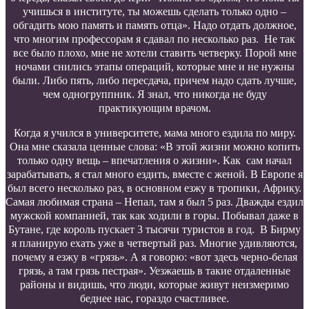
учишься в институте, ты можешь сделать только одно –
обгадить мою память и память отца». Надо отдать должное,
что многим профессорам я сдавал по несколько раз. Не так
все было плохо, мне не хотели ставить четверку. Порой мне
ночами снились этапы операций, которые мне и не нужны
были. Либо пять, либо пересдача, причем надо сдать лучше,
чем одногруппник. Я знал, что никогда не буду
практикующим врачом.
Когда я учился в университете, мама много ездила по миру.
Она мне сказала ценные слова: «В этой жизни можно копить
только одну вещь – впечатления о жизни». Как сам начал
зарабатывать, я стал много ездить, вместе с женой. В Европе я
был всего несколько раз, в основном езжу в тропики, Африку.
Самая любимая страна – Непал, там я был 5 раз. Дважды ездил
мужской компанией, так как ходили в горы. Побывал даже в
Бутане, где король пускает 3 тысячи туристов в год. В Бирму
я планирую ехать уже в четвертый раз. Многие удивляются,
почему я езжу в «грязь». А я говорю: «вот здесь черно-белая
грязь, а там грязь пестрая». Уезжаешь в такие отдаленные
районы и видишь, что люди, которые живут неизмеримо
беднее нас, гораздо счастливее.